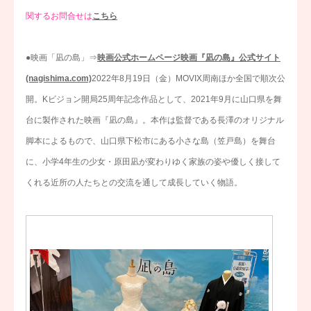
関するお問合せは
こちら
●映画「凪の島」⇒
映画公式ホームページ映画『凪の島』公式サイト
(nagishima.com)
2022年8月19日（金）MOVIX周南ほか全国で順次公
開。Kビジョン開局25周年記念作品として、2021年9月に山口県を舞
台に製作された映画『凪の島』。本作は監督である長澤のオリジナル
脚本によるもので、山口県下松市にある小さな島（笠戸島）を舞台
に、小学4年生の少女・原田凪が変わりゆく家族の姿や優しく接して
くれる近所の人たちとの交流を通して成長していく物語。