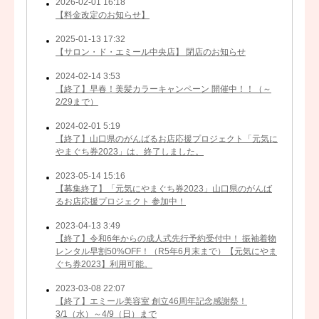
2026-02-01 16:18
【料金改定のお知らせ】
2025-01-13 17:32
【サロン・ド・エミール中央店】 閉店のお知らせ
2024-02-14 3:53
【終了】早春！美髪カラーキャンペーン 開催中！！（～
2/29まで）
2024-02-01 5:19
【終了】山口県のがんばるお店応援プロジェクト「元気に
やまぐち券2023」は、終了しました。
2023-05-14 15:16
【募集終了】「元気にやまぐち券2023」山口県のがんば
るお店応援プロジェクト 参加中！
2023-04-13 3:49
【終了】令和6年からの成人式先行予約受付中！ 振袖着物
レンタル早割50%OFF！（R5年6月末まで）【元気にやま
ぐち券2023】利用可能。
2023-03-08 22:07
【終了】エミール美容室 創立46周年記念感謝祭！
3/1（水）～4/9（日）まで