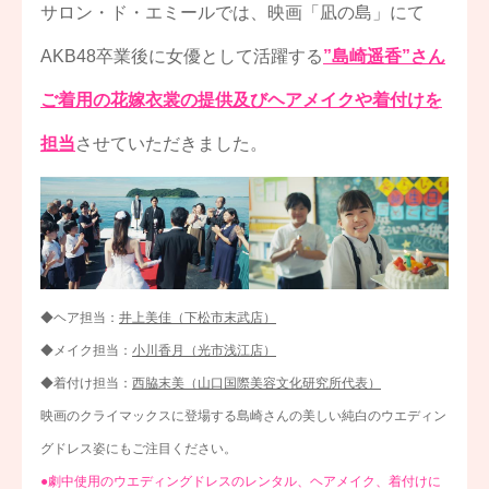
サロン・ド・エミールでは、映画「凪の島」にて
AKB48卒業後に女優として活躍する
”島崎遥香”さん
ご着用の花嫁衣裳の提供及びヘアメイクや着付けを
担当
させていただきました。
◆ヘア担当：
井上美佳（下松市末武店）
◆メイク担当：
小川香月（光市浅江店）
◆着付け担当：
西脇末美（山口国際美容文化研究所代表）
映画のクライマックスに登場する島崎さんの美しい純白のウエディン
グドレス姿にもご注目ください。
●劇中使用のウエディングドレスのレンタル、ヘアメイク、着付けに